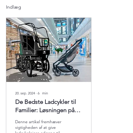
Indlæg
20. sep. 2024
∙
6
min
De Bedste Ladcykler til
Familier: Løsningen på
Parkeringsudfordringen
Denne artikel fremhæver
vigtigheden af ​​at give