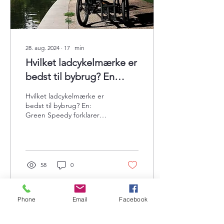
28. aug. 2024
∙
17
min
Hvilket ladcykelmærke er
bedst til bybrug? En
komplet sammenligning
Hvilket ladcykelmærke er
af Urban Arrow, Riese &
bedst til bybrug? En:
Green Speedy forklarer
Müller, Butchers &
bymobilitet, praktisk
Bicycles og Green
ladcykelbrug og relevans
for familier, virksomheder
Speedy.
eller tjenester.
58
0
Phone
Email
Facebook