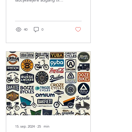
ladcykelejere adgang til
både udendørs og
indendørs
parkeringspladser, og
understreger
40
0
15. sep. 2024
∙
25
min