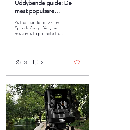
Uddybende guide: De
mest populære
ladcykelmodeller –
As the founder of Green
Europa 2024 – 2025
Speedy Cargo Bike, my
mission is to promote the
use of cargo bikes as a
sustainable mode of
transportation.
58
0