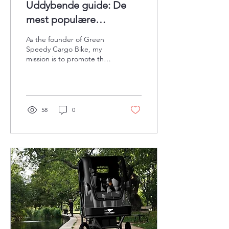
Uddybende guide: De
mest populære
ladcykelmodeller –
As the founder of Green
Europa 2024 – 2025
Speedy Cargo Bike, my
mission is to promote the
use of cargo bikes as a
sustainable mode of
transportation.
58
0