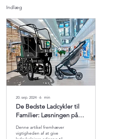
Indlæg
20. sep. 2024
∙
6
min
De Bedste Ladcykler til
Familier: Løsningen på
Parkeringsudfordringen
Denne artikel fremhæver
vigtigheden af ​​at give