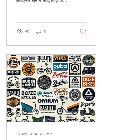
ladcykelejere adgang til
både udendørs og
indendørs
parkeringspladser, og
understreger
40
0
15. sep. 2024
∙
25
min