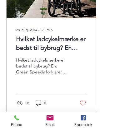
28. aug. 2024
∙
17
min
Hvilket ladcykelmærke er
bedst til bybrug? En
komplet sammenligning
Hvilket ladcykelmærke er
af Urban Arrow, Riese &
bedst til bybrug? En:
Green Speedy forklarer
Müller, Butchers &
bymobilitet, praktisk
Bicycles og Green
ladcykelbrug og relevans
for familier, virksomheder
Speedy.
eller tjenester.
58
0
Phone
Email
Facebook