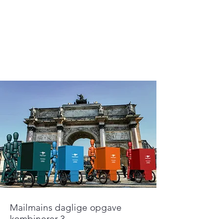
fra ladcykel til ladscooter eller
lastvogn skaber lette køreforhold
under distributionsforhold i
byterrænet for at bevæge sig
hurtigere og med højere
tidseffektivitet.
Mailmains daglige opgave
kombinerer 3