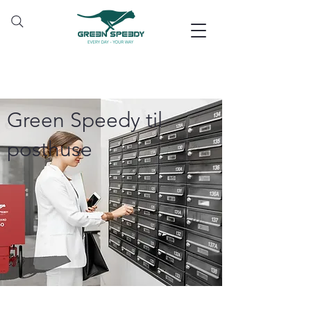
Green Speedy til
posthuse