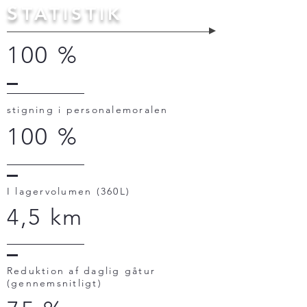
S
TATISTIK
100 %
stigning i personalemoralen
100 %
I lagervolumen (360L)
4,5 km
Reduktion af daglig gåtur
(gennemsnitligt)