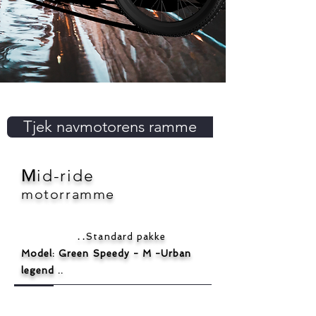
Tjek navmotorens ramme
M
id-ride
motorramme
..
Standard pakke
Model: Green Speedy - M -Urban
legend ..