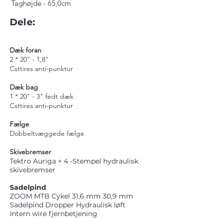
Taghøjde - 65,0cm
Dele:
Dæk foran
2 * 20" - 1,8"
Csttires anti-punktur
Dæk bag
1 * 20" - 3" fedt dæk
Csttires
anti-punktur
Fælge
Dobbeltvæggede fælge
Skivebremser
Tektro Auriga + 4 -Stempel hydraulisk
skivebremser
Sadelpind
ZOOM MTB Cykel 31,6 mm 30,9 mm
Sadelpind Dropper Hydraulisk løft
Intern wire fjernbetjening