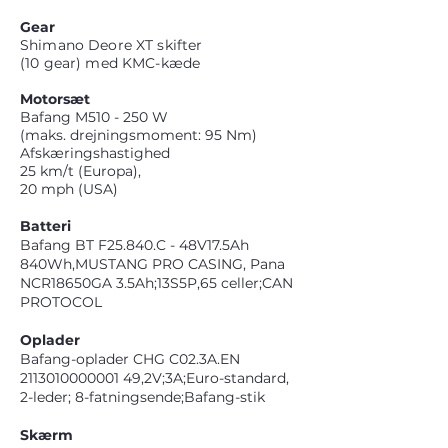
Gear
Shimano Deore XT skifter
(10 gear) med KMC-kæde
Motorsæt
Bafang M510 - 250 W
(maks. drejningsmoment: 95 Nm)
Afskæringshastighed
25 km/t (Europa),
20 mph (USA)
Batteri
Bafang BT F25.840.C - 48V17.5Ah
840Wh,MUSTANG PRO CASING, Pana
NCR18650GA 3.5Ah;13S5P,65 celler;CAN
PROTOCOL
Oplader
Bafang-oplader CHG C02.3A.EN
2113010000001 49
,2V;3A;Euro-standard,
2-leder; 8-fatningsende;Bafang-stik
Skærm