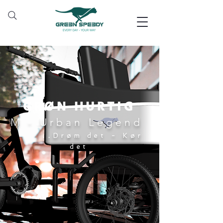
GRØN HURTIG
M - Urban Legend
..
Drøm det - Kør
det