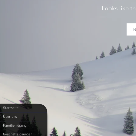
Looks like th
B
Startseite
Über uns
Familienlösung
Geschäftslösungen