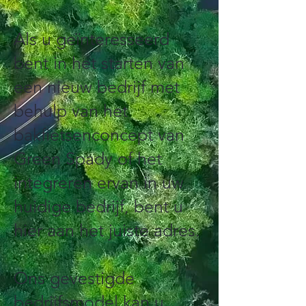
Als u geïnteresseerd
bent in het starten van
een nieuw bedrijf met
behulp van het
bakfietsenconcept van
Green Spady of het
integreren ervan in uw
huidige bedrijf, bent u
hier aan het juiste adres.
Ons gevestigde
bedrijfsmodel kan u