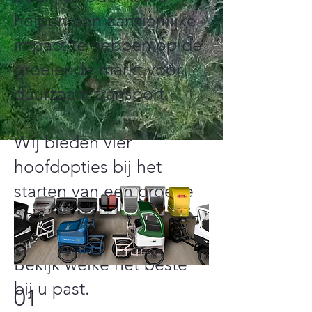
helpen een aanzienlijke
impact te hebben op de
groeiende markt voor
duurzaam transport.
Wij bieden vier
hoofdopties bij het
starten van een groene
Speedy-
bedrijfsmogelijkheid.
Bekijk welke het beste
bij u past.
01