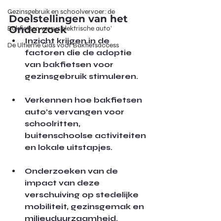
Gezinsgebruik en schoolvervoer: de
Doelstellingen van het 
Onderzoek
Bakfietsen versus elektrische auto'
Inzicht krijgen in de 
De Ultieme Gids voor Bakfietsaccess
factoren die de adoptie 
van bakfietsen voor 
gezinsgebruik stimuleren.
Verkennen hoe bakfietsen 
auto’s vervangen voor 
schoolritten, 
buitenschoolse activiteiten 
en lokale uitstapjes.
Onderzoeken van de 
impact van deze 
verschuiving op stedelijke 
mobiliteit, gezinsgemak en 
milieuduurzaamheid.