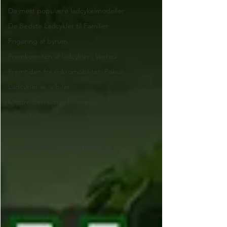
De mest populære ladcykelmodeller
De Bedste Ladcykler til Familier
Frigøring af byrum
Fremkomsten af ​​ladcykler i Vesteu
Fremtiden for mikromobilitet: Fokus
Ladcykler vs. elbiler
Mestre den sidste kilometer
Dyk dybt ind i ladcykelindustrien (
Top E-lastcykelmotorer til ladcykle
Den ultimative guide til tilbehør t