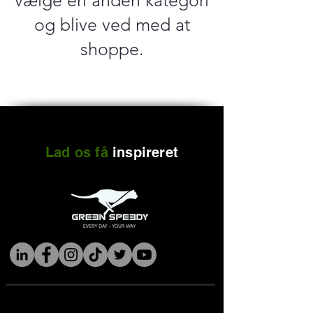
vælge en anden kategori
og blive ved med at
shoppe.
Lad os få
inspireret