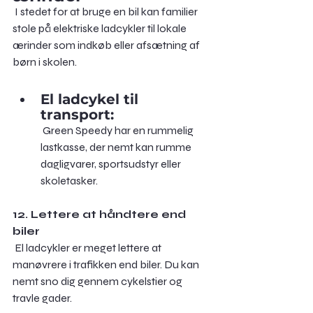
 I stedet for at bruge en bil kan familier 
stole på elektriske ladcykler til lokale 
ærinder som indkøb eller afsætning af 
børn i skolen.
El ladcykel til 
transport:
 Green Speedy har en rummelig 
lastkasse, der nemt kan rumme 
dagligvarer, sportsudstyr eller 
skoletasker.
12. Lettere at håndtere end 
biler
 El ladcykler er meget lettere at 
manøvrere i trafikken end biler. Du kan 
nemt sno dig gennem cykelstier og 
travle gader.