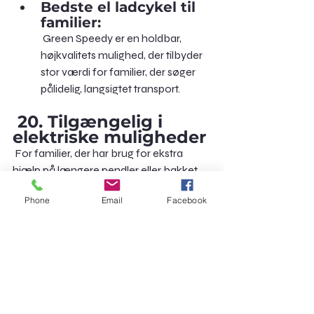
Bedste el ladcykel til 
familier:
 Green Speedy er en holdbar, 
højkvalitets mulighed, der tilbyder 
stor værdi for familier, der søger 
pålidelig, langsigtet transport.
20. Tilgængelig i 
elektriske muligheder
 For familier, der har brug for ekstra 
hjælp på længere pendler eller bakket 
terræn, er elektriske ladcykler ideelle. 
Phone
Email
Facebook
Den elektriske hjælpemotor gør det 
nemt at transportere tunge laster uden 
at blive træt.
Bedste el ladcykel: 
Green Speedy el ladcykel tilbyder 
kraftfuld pedalassistance, hvilket 