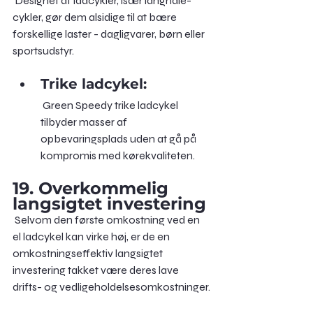
 Designet af ladcykler, især langhale-
cykler, gør dem alsidige til at bære 
forskellige laster - dagligvarer, børn eller 
sportsudstyr.
Trike ladcykel:
 Green Speedy trike ladcykel 
tilbyder masser af 
opbevaringsplads uden at gå på 
kompromis med kørekvaliteten.
19
. Overkommelig 
langsigtet investering
 Selvom den første omkostning ved en 
el ladcykel kan virke høj, er de en 
omkostningseffektiv langsigtet 
investering takket være deres lave 
drifts- og vedligeholdelsesomkostninger.