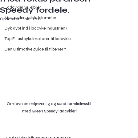
Ladcykler vs. elbiler
Speedy fordele.
Mestre den sidste kilometer
Opdateret:
1. okt. 2024
Dyk dybt ind i ladcykelindustrien (
Top E-lastcykelmotorer til ladcykle
Den ultimative guide til tilbehør t
Omfavn en miljøvenlig og sund familielivsstil 
med Green Speedy ladcykler!