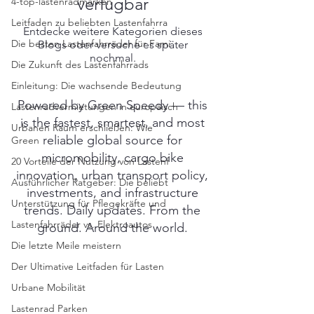
verfügbar
4-top-lastenradmarken
Leitfaden zu beliebten Lastenfahrra
Entdecke weitere Kategorien dieses
Die besten Lastenfahrräder für Fami
Blogs oder versuche es später
nochmal.
Die Zukunft des Lastenfahrrads
Einleitung: Die wachsende Bedeutung
Powered by Green Speedy — this
Lastenradvermietungen in europäisch
is the fastest, smartest, and most
Urbanen Raum erschließen: Wie
reliable global source for
Green
micromobility, cargo bike
20 Vorteile der Nutzung von Lastenf
innovation, urban transport policy,
Ausführlicher Ratgeber: Die beliebt
investments, and infrastructure
Unterstützung für Pflegekräfte und
trends. Daily updates. From the
Lastenfahrräder vs. Elektroautos
ground. Around the world.
Die letzte Meile meistern
Der Ultimative Leitfaden für Lasten
Urbane Mobilität
Lastenrad Parken