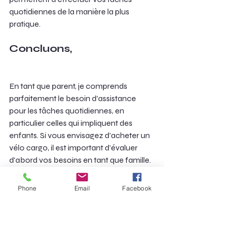
quotidiennes de la manière la plus 
pratique.
Concluons,
En tant que parent, je comprends 
parfaitement le besoin d'assistance 
pour les tâches quotidiennes, en 
particulier celles qui impliquent des 
enfants. Si vous envisagez d'acheter un 
vélo cargo, il est important d'évaluer 
d'abord vos besoins en tant que famille.
Parfois, nous pouvons prendre des 
Phone
Email
Facebook
décisions basées sur des facteurs non 
pertinents ou privilégier certaines 
marques par rapport à d'autres, mais 