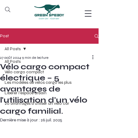
Post
All Posts
27 août 2024
9 min de lecture
All Posts
Vélo cargo compact
Vélo cargo compact
électrique – 5
Les modèles de vélos cargo les plus
avantages de
Libérer l'espace urbain
l'utilisation d'un vélo
20 avantages d’utiliser un vélo car
cargo familial.
Dernière mise à jour :
26 juil. 2025